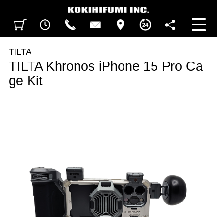
見積カート
閲覧履歴
CALL
CONTACT
ACCESS
BUSINESS HOURS
FOLLOW U
TILTA
TILTA Khronos iPhone 15 Pro Ca
ge Kit