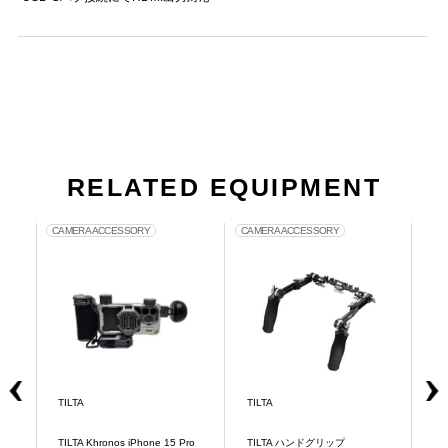
RELATED EQUIPMENT
CAMERA ACCESSORY
CAMERA ACCESSORY
GRI
TILTA
TILTA
TI
TILTA Khronos iPhone 15 Pro
TILTA ハンドグリップ
TI