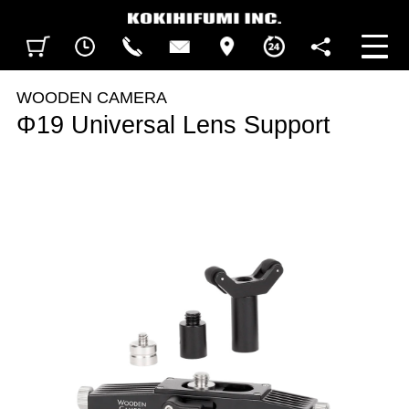
見積カート
閲覧履歴
CALL
CONTACT
ACCESS
BUSINESS HOURS
FOLLOW U
WOODEN CAMERA
Φ19 Universal Lens Support