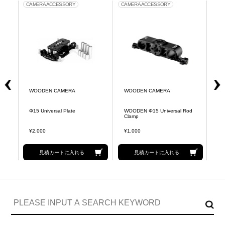
CAMERA ACCESSORY
CAMERA ACCESSORY
CA
WOODEN CAMERA
WOODEN CAMERA
R
35
Φ15 Universal Plate
WOODEN Φ15 Universal Rod
R
Clamp
ブ
¥2,000
¥1,000
¥2
見積カートに入れる
見積カートに入れる