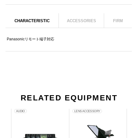
CHARACTERISTIC
ACCESSORIES
FIRM
Panasonicリモート端子対応
RELATED EQUIPMENT
AUDIO
LENS ACCESSORY
CA