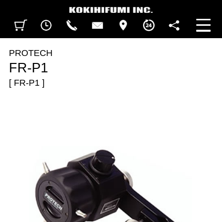
見積カート
閲覧履歴
CALL
CONTACT
ACCESS
BUSINESS HOURS
FOLLOW U
PROTECH
FR-P1
[ FR-P1 ]