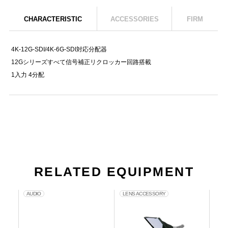
CHARACTERISTIC
ACCESSORIES
FIRM
4K-12G-SDI/4K-6G-SDI対応分配器
12Gシリーズすべて信号補正リクロッカー回路搭載
1入力 4分配
RELATED EQUIPMENT
AUDIO
LENS ACCESSORY
CA