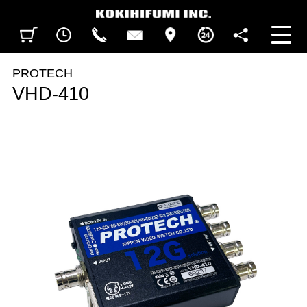
見積カート
閲覧履歴
CALL
CONTACT
ACCESS
BUSINESS HOURS
FOLLOW U
PROTECH
VHD-410