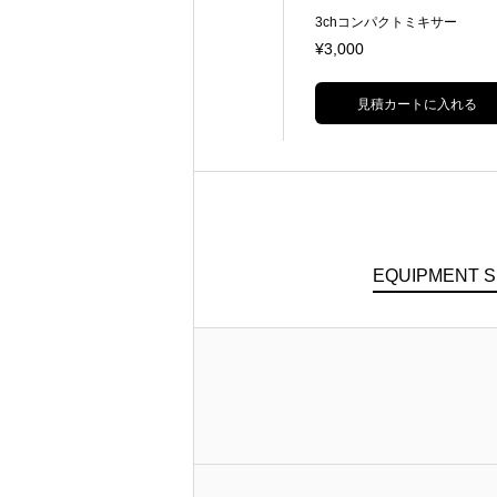
ハンディカメラ用光伝送装置 SDI入
3chコンパクトミキサー
力 12G-SDI×5 リターン出力 12G-S
¥50,000
¥3,000
DI×1(RET1/2切替)
見積カートに入れる
見積カートに入れる
EQUIPMENT 