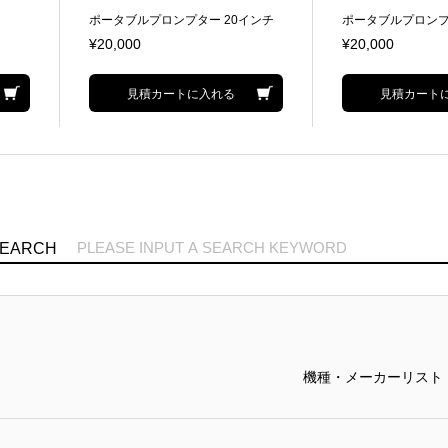
ポータブルプロンプター 20インチ
ポータブルプロンプ
プローマPCシステム/カメラ取付金
プローマPCシステ
¥20,000
¥20,000
具付属
具付属
見積カートに入れる
見積カート
SEARCH
機種・メーカーリスト