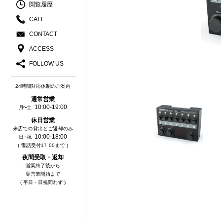
閲覧履歴
CALL
CONTACT
ACCESS
FOLLOW US
24時間対応体制のご案内
通常営業
10:00-19:00
月〜土
休⽇営業
来店での貸出とご返却のみ
10:00-18:00
⽇・祝
( 電話受付17:00まで )
夜間受取・返却
営業終了後から
翌営業開始まで
( 平日・日祝問わず )