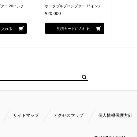
ター 20インチ
ポータブルプロンプター 15インチ
ラインレ
ム/カメラ取付金
プローマPCシステム/カメラ取付金
ンデンサ
¥20,000
¥2,000
具付属
に入れる
見積カートに入れる
サイトマップ
アクセスマップ
個人情報保護方針