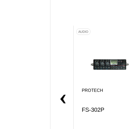
SYSTEM
AUDIO
PROTECH
PROTECH
4K OPT MK Ⅱ
FS-302P