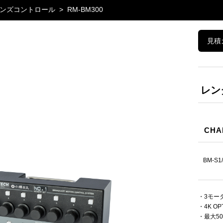
ンズコントロール
RM-BM300
見積
レン
CHA
BM-S
・3モー
・4K 
・最大5