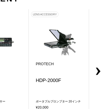
LENS ACCESSORY
CAMERA A
PROTECH
PROT
HDP-2000F
HDP-
キサー
ポータブルプロンプター 20インチ
ポータブ
プローマPCシステム/カメラ取付金
プローマ
¥20,000
¥20,00