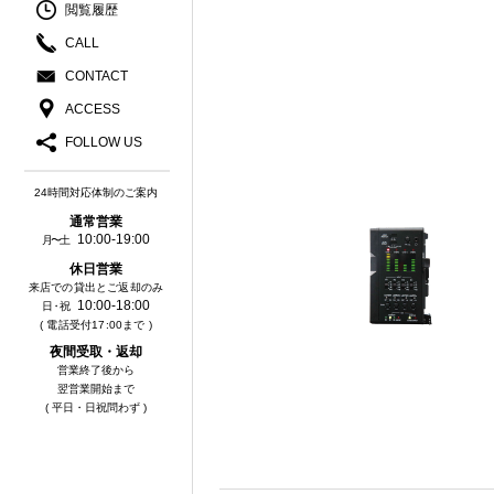
閲覧履歴
CALL
CONTACT
ACCESS
FOLLOW US
24時間対応体制のご案内
通常営業
10:00-19:00
月〜土
休⽇営業
来店での貸出とご返却のみ
10:00-18:00
⽇・祝
( 電話受付17:00まで )
夜間受取・返却
営業終了後から
翌営業開始まで
( 平日・日祝問わず )