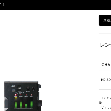
F-1
見積
レン
CHA
HD-S
・4チャ
能
・Vマウ