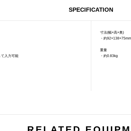
SPECIFICATION
寸法(幅×高×奥)
・約92×138×75m
重量
して入力可能
・約0.83kg
RELATED EQUIP