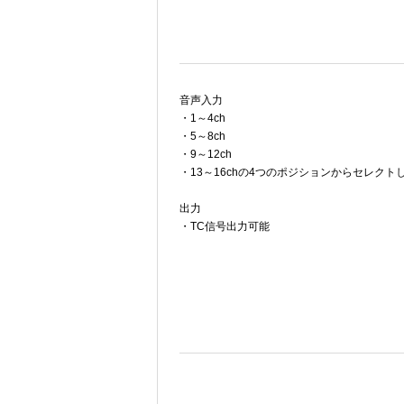
音声入力
・1～4ch
・5～8ch
・9～12ch
・13～16chの4つのポジションからセレクト
出力
・TC信号出力可能