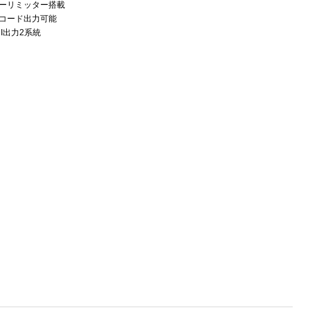
ーリミッター搭載
コード出力可能
DI出力2系統